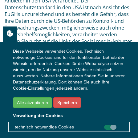
Anbieter in den USA verarbeitet. Der
Datenschutzstandard in den USA ist nach Ansicht des
EuGHs unzureichend und es besteht die Gefahr, dass
Ihre Daten durch die US-Behörden zu Kontroll- und
Überwachungszwecken, möglicherweise auch ohne
Rechtsbehelfsmöglichkeiten, verarbeitet werden.
Sofern Sie nicht auf die Links der Social media-Anbieter
klicken, findet eine Datenübermittlung nicht statt.
Diese Webseite verwendet Cookies. Technisch
notwendige Cookies sind für den funktionalen Betrieb der
Weitere Informationen zur Datenverarbeitung durch
Website erforderlich. Cookies für die Webanalyse setzen
die Social Media-Anbieter finden Sie hier:
wir ein, um die Nutzung unserer Website statistisch
auszuwerten. Nähere Informationen finden Sie in unserer
YouTube:
https://www.google.de/intl/de/policies/priva
Datenschutzerklärung
. Dort können Sie auch Ihre
Cookie-Einstellungen jederzeit ändern.
Alle akzeptieren
Speichern
9 Tracker und Analysetools
Verwaltung der Cookies
Zur stetigen Verbesserung unseres Webseiten-
technisch notwendige Cookies
Angebots nutzen wir folgende Analysetools. Welche
Daten hierbei jeweils verarbeitet werden und wie Sie