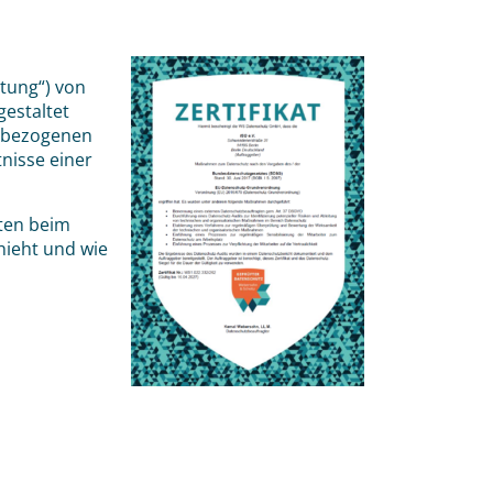
tung“) von
gestaltet
enbezogenen
nisse einer
ten beim
hieht und wie