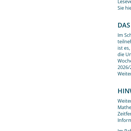
Lesev
Sie hi
DAS
Im Sc
teilne
ist e
die U
Woche
2026/
Weite
HIN
Weiter
Mathe
Zeitf
Infor