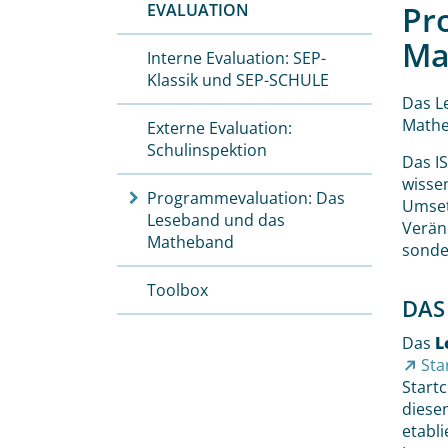
Pr
EVALUATION
Ma
Interne Evaluation: SEP-
Klassik und SEP-SCHULE
Das L
Mathe
Externe Evaluation:
Schulinspektion
Das I
wisse
Programmevaluation: Das
Umset
Leseband und das
Verän
Matheband
sonde
Toolbox
DAS
Das
L
Sta
Start
diesen
etabl