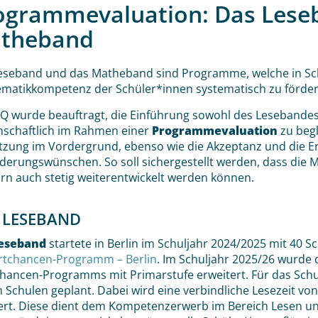
ogrammevaluation: Das Lese
theband
eseband und das Matheband sind Programme, welche in Sc
matikkompetenz der Schüler*innen systematisch zu fördern
SQ wurde beauftragt, die Einführung sowohl des Lesebande
nschaftlich im Rahmen einer
Programmevaluation
zu begl
zung im Vordergrund, ebenso wie die Akzeptanz und die E
derungswünschen. So soll sichergestellt werden, dass die
rn auch stetig weiterentwickelt werden können.
 LESEBAND
eseband
startete in Berlin im Schuljahr 2024/2025 mit 40 
rtchancen-Programm – Berlin
. Im Schuljahr 2025/26 wurde
chancen-Programms mit Primarstufe erweitert. Für das Schul
 Schulen geplant. Dabei wird eine verbindliche Lesezeit von
iert. Diese dient dem Kompetenzerwerb im Bereich Lesen und