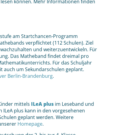
g lesen können. Mehr Informationen finden
marstufe am Startchancen-Programm
thebands verpflichtet (112 Schulen). Ziel
 wachzuhalten und weiterzuentwickeln. Für
gung. Das Matheband findet dreimal pro
Mathematikunterrichts. Für das Schuljahr
mit auch um Sekundarschulen geplant.
ver Berlin-Brandenburg
.
Kinder mittels
ILeA plus
im Leseband und
n ILeA plus kann in den vorgesehenen
 Schulen geplant werden. Weitere
 unserer
Homepage
.