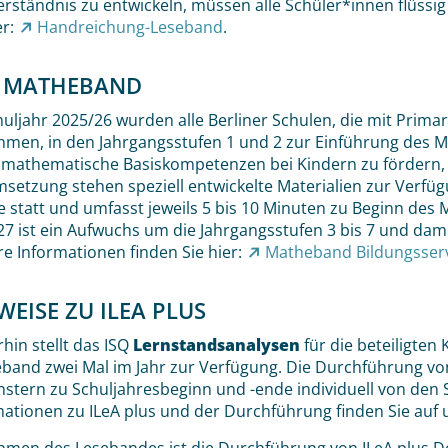
erständnis zu entwickeln, müssen alle Schüler*innen flüssi
er:
Handreichung-Leseband
.
 MATHEBAND
huljahr 2025/26 wurden alle Berliner Schulen, die mit Pri
hmen, in den Jahrgangsstufen 1 und 2 zur Einführung des Ma
s, mathematische Basiskompetenzen bei Kindern zu fördern,
msetzung stehen speziell entwickelte Materialien zur Verfü
 statt und umfasst jeweils 5 bis 10 Minuten zu Beginn des 
27 ist ein Aufwuchs um die Jahrgangsstufen 3 bis 7 und da
re Informationen finden Sie hier:
Matheband Bildungsser
WEISE ZU ILEA PLUS
hin stellt das ISQ
Lernstandsanalysen
für die beteiligten 
band zwei Mal im Jahr zur Verfügung. Die Durchführung vo
enstern zu Schuljahresbeginn und -ende individuell von den
mationen zu ILeA plus und der Durchführung finden Sie auf