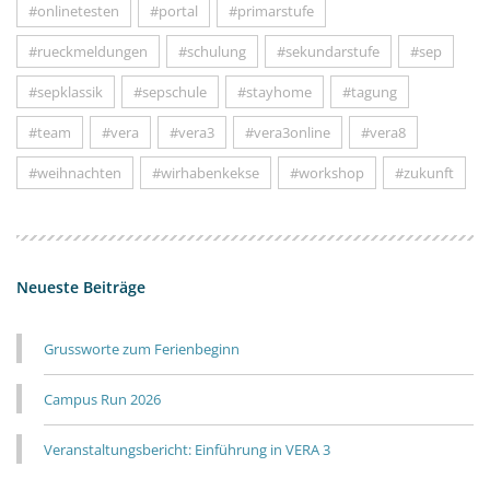
#onlinetesten
#portal
#primarstufe
#rueckmeldungen
#schulung
#sekundarstufe
#sep
#sepklassik
#sepschule
#stayhome
#tagung
#team
#vera
#vera3
#vera3online
#vera8
#weihnachten
#wirhabenkekse
#workshop
#zukunft
Neueste Beiträge
Grussworte zum Ferienbeginn
Campus Run 2026
Veranstaltungsbericht: Einführung in VERA 3