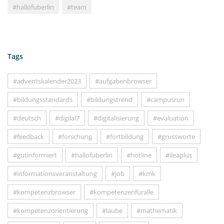
#hallofuberlin
#team
Tags
#adventskalender2023
#aufgabenbrowser
#bildungsstandards
#bildungstrend
#campusrun
#deutsch
#digilal7
#digitalisierung
#evaluation
#feedback
#forschung
#fortbildung
#grussworte
#gutinformiert
#hallofuberlin
#hotline
#ileaplus
#informationsveranstaltung
#job
#kmk
#kompetenzbrowser
#kompetenzenfüralle
#kompetenzorientierung
#laube
#mathematik