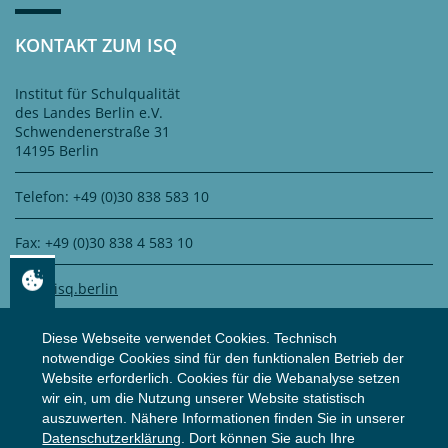
KONTAKT ZUM ISQ
Institut für Schulqualität
des Landes Berlin e.V.
Schwendenerstraße 31
14195 Berlin
Telefon: +49 (0)30 838 583 10
Fax: +49 (0)30 838 4 583 10
info@isq.berlin
Diese Webseite verwendet Cookies. Technisch
notwendige Cookies sind für den funktionalen Betrieb der
DATENSCHUTZ
Website erforderlich. Cookies für die Webanalyse setzen
wir ein, um die Nutzung unserer Website statistisch
auszuwerten. Nähere Informationen finden Sie in unserer
Zertifiziert durch
WS Datenschutz GmbH
Datenschutzerklärung
. Dort können Sie auch Ihre
Zur Datenschutzerklärung