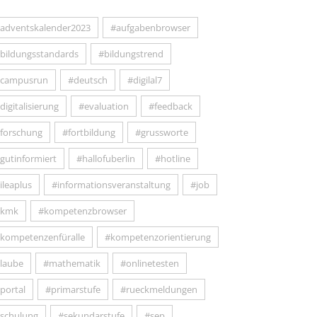
adventskalender2023
#aufgabenbrowser
bildungsstandards
#bildungstrend
campusrun
#deutsch
#digilal7
digitalisierung
#evaluation
#feedback
forschung
#fortbildung
#grussworte
gutinformiert
#hallofuberlin
#hotline
ileaplus
#informationsveranstaltung
#job
#kmk
#kompetenzbrowser
kompetenzenfüralle
#kompetenzorientierung
laube
#mathematik
#onlinetesten
portal
#primarstufe
#rueckmeldungen
schulung
#sekundarstufe
#sep