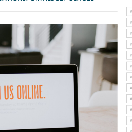
#
#
#
#
#
#
#
#
#
#
#