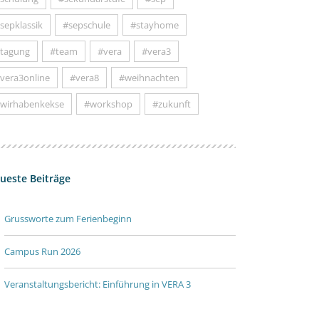
sepklassik
#sepschule
#stayhome
tagung
#team
#vera
#vera3
vera3online
#vera8
#weihnachten
wirhabenkekse
#workshop
#zukunft
ueste Beiträge
Grussworte zum Ferienbeginn
Campus Run 2026
Veranstaltungsbericht: Einführung in VERA 3