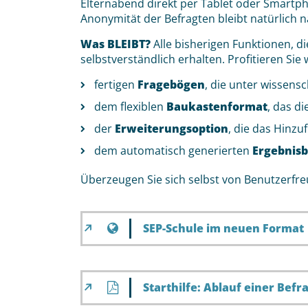
Elternabend direkt per Tablet oder Smartp
Anonymität der Befragten bleibt natürlich n
Was BLEIBT?
Alle bisherigen Funktionen, d
selbstverständlich erhalten. Profitieren Sie
fertigen
Fragebögen
, die unter wissens
dem flexiblen
Baukastenformat
, das d
der
Erweiterungsoption
, die das Hinzu
dem automatisch generierten
Ergebnisb
Überzeugen Sie sich selbst von Benutzerfr
SEP-Schule im neuen Format
Starthilfe: Ablauf einer Bef