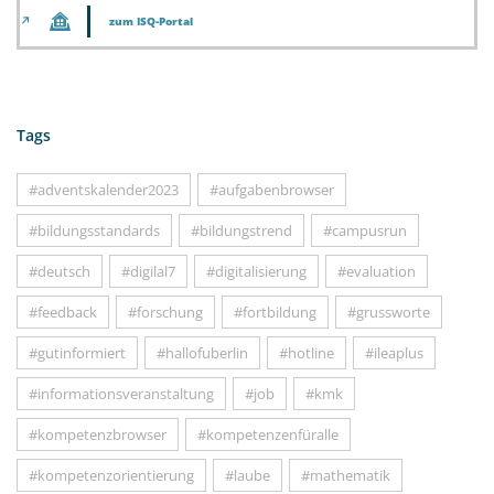
zum ISQ-Portal
Tags
#adventskalender2023
#aufgabenbrowser
#bildungsstandards
#bildungstrend
#campusrun
#deutsch
#digilal7
#digitalisierung
#evaluation
#feedback
#forschung
#fortbildung
#grussworte
#gutinformiert
#hallofuberlin
#hotline
#ileaplus
#informationsveranstaltung
#job
#kmk
#kompetenzbrowser
#kompetenzenfüralle
#kompetenzorientierung
#laube
#mathematik