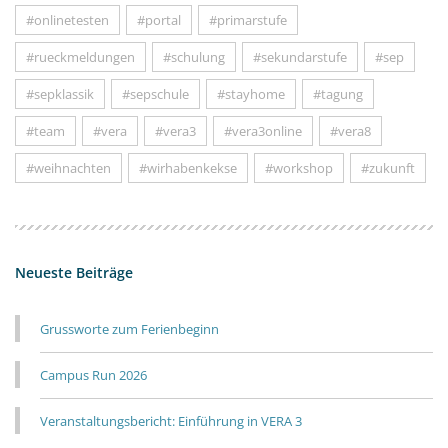
#onlinetesten
#portal
#primarstufe
#rueckmeldungen
#schulung
#sekundarstufe
#sep
#sepklassik
#sepschule
#stayhome
#tagung
#team
#vera
#vera3
#vera3online
#vera8
#weihnachten
#wirhabenkekse
#workshop
#zukunft
Neueste Beiträge
Grussworte zum Ferienbeginn
Campus Run 2026
Veranstaltungsbericht: Einführung in VERA 3