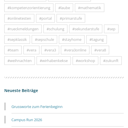
#kompetenzorientierung
#laube
#mathematik
#onlinetesten
#portal
#primarstufe
#rueckmeldungen
#schulung
#sekundarstufe
#sep
#sepklassik
#sepschule
#stayhome
#tagung
#team
#vera
#vera3
#vera3online
#vera8
#weihnachten
#wirhabenkekse
#workshop
#zukunft
Neueste Beiträge
Grussworte zum Ferienbeginn
Campus Run 2026