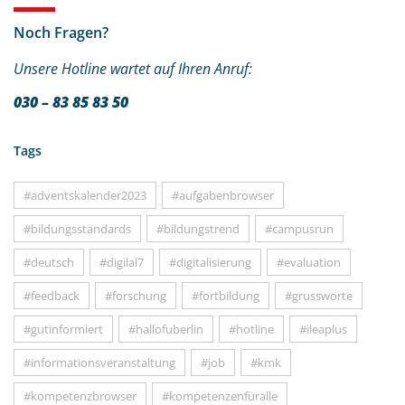
Noch Fragen?
Unsere Hotline wartet auf Ihren Anruf:
030 – 83 85 83 50
Tags
#adventskalender2023
#aufgabenbrowser
#bildungsstandards
#bildungstrend
#campusrun
#deutsch
#digilal7
#digitalisierung
#evaluation
#feedback
#forschung
#fortbildung
#grussworte
#gutinformiert
#hallofuberlin
#hotline
#ileaplus
#informationsveranstaltung
#job
#kmk
#kompetenzbrowser
#kompetenzenfüralle